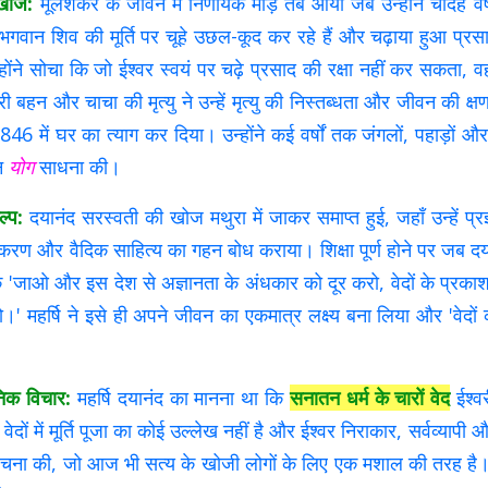
 खोज:
मूलशंकर के जीवन में निर्णायक मोड़ तब आया जब उन्होंने चौदह वर्ष
कि भगवान शिव की मूर्ति पर चूहे उछल-कूद कर रहे हैं और चढ़ाया हुआ प्रसा
ंने सोचा कि जो ईश्वर स्वयं पर चढ़े प्रसाद की रक्षा नहीं कर सकता, 
 बहन और चाचा की मृत्यु ने उन्हें मृत्यु की निस्तब्धता और जीवन की क
46 में घर का त्याग कर दिया। उन्होंने कई वर्षों तक जंगलों, पहाड़ों और 
िन
योग
साधना की।
ल्प:
दयानंद सरस्वती की खोज मथुरा में जाकर समाप्त हुई, जहाँ उन्हें प्रज्
्याकरण और वैदिक साहित्य का गहन बोध कराया। शिक्षा पूर्ण होने पर जब दयान
ि 'जाओ और इस देश से अज्ञानता के अंधकार को दूर करो, वेदों के प्रक
।' महर्षि ने इसे ही अपने जीवन का एकमात्र लक्ष्य बना लिया और 'वेद
निक विचार:
महर्षि दयानंद का मानना था कि
सनातन धर्म के चारों वेद
ईश्वर
वेदों में मूर्ति पूजा का कोई उल्लेख नहीं है और ईश्वर निराकार, सर्वव्यापी और
ना की, जो आज भी सत्य के खोजी लोगों के लिए एक मशाल की तरह है। उन्ह