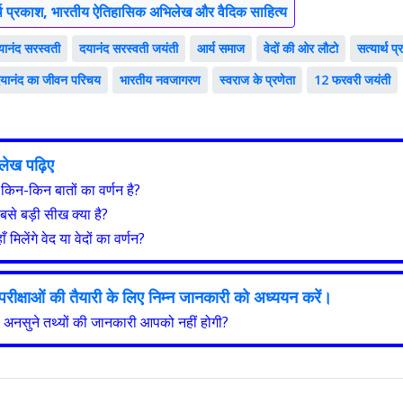
र्थ प्रकाश, भारतीय ऐतिहासिक अभिलेख और वैदिक साहित्य
दयानंद सरस्वती
दयानंद सरस्वती जयंती
आर्य समाज
वेदों की ओर लौटो
सत्यार्थ प
 दयानंद का जीवन परिचय
भारतीय नवजागरण
स्वराज के प्रणेता
12 फरवरी जयंती
ित लेख पढ़िए
ें किन-किन बातों का वर्णन है?
बसे बड़ी सीख क्या है?
 मिलेंगे वेद या वेदों का वर्णन?
ा परीक्षाओं की तैयारी के लिए निम्न जानकारी को अध्ययन करें।
 अनसुने तथ्यों की जानकारी आपको नहीं होगी?